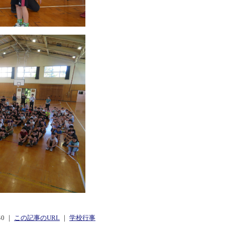
:40 ｜
この記事のURL
｜
学校行事