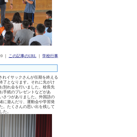
:20 ｜
この記事のURL
｜
学校行事
されイサックさんが任期を終える
終了となります。それに先がけ
お別れ会を行いました。校長先
お手紙のプレゼントなどがあ
いさつがありました。外国語の
緒に遊んだり、運動会や学習発
た。たくさんの思い出を残して
した。