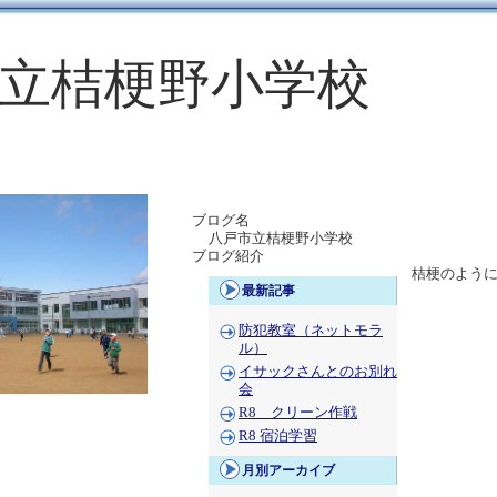
立桔梗野小学校
ブログ名
八戸市立桔梗野小学校
ブログ紹介
桔梗のように
最新記事
防犯教室（ネットモラ
ル）
イサックさんとのお別れ
会
R8 クリーン作戦
R8 宿泊学習
月別アーカイブ