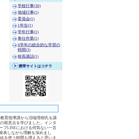
学校行事(30)
地域行事(1)
委員会(1)
1年生(1)
学年行事(1)
奉仕作業(1)
6学年の総合的な学習の
時間(3)
校長講話(1)
携帯サイトはコチラ
の教育指導課から沼端理樹氏を講
上の留意点を学びました。インタ
プLINEにおける何気ない一言
発表しながら理解を深めまし
NEを使う時間も増えると思いま