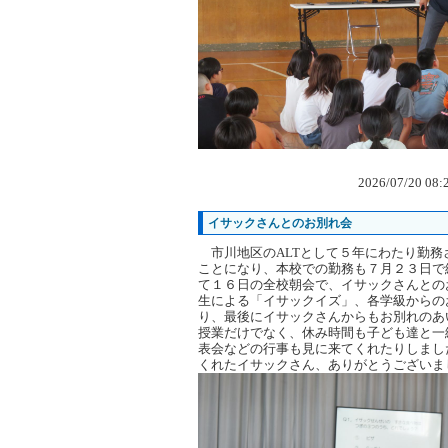
2026/07/20 08
イサックさんとのお別れ会
市川地区のALTとして５年にわたり勤務
ことになり、本校での勤務も７月２３日で
て１６日の全校朝会で、イサックさんとの
生による「イサックイズ」、各学級からの
り、最後にイサックさんからもお別れのあ
授業だけでなく、休み時間も子ども達と一
表会などの行事も見に来てくれたりしまし
くれたイサックさん、ありがとうございま