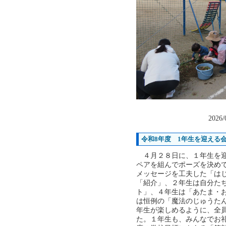
2026/
令和8年度 1年生を迎える
４月２８日に、１年生を迎
ペアを組んでポーズを決め
メッセージを工夫した「は
「紹介」、２年生は自分た
ト」、４年生は「あたま・
は恒例の「魔法のじゅうた
年生が楽しめるように、全
た。１年生も、みんなでお