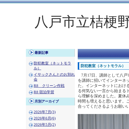
八戸市立桔梗
最新記事
防犯教室（ネットモラ
防犯教室（ネットモラル）
ル）
イサックさんとのお別れ
7月17日、講師として八
会
を講師に招いてインターネッ
た。インターネットにおける
R8 クリーン作戦
る何気ない一言から始まる
R8 宿泊学習
ら理解を深めました。夏休み
時間も増えると思います。
月別アーカイブ
合ってくださるようお願い
2026年7月(3)
2026年6月(6)
2026年5月(2)